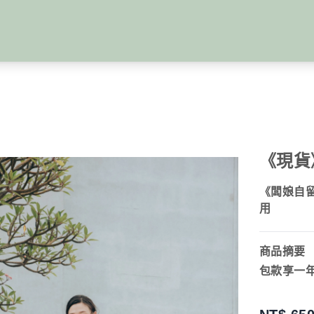
《現貨
《闆娘自留
用
商品摘要
包款享一