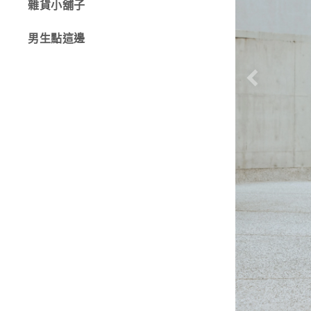
上身
雜貨小舖子
-
側背
下身
男生點這邊
-
肩背
連身
-
錢包
外著
材質
配件
-
PU合成皮
-
防潑水
-
尼龍
-
油蠟布
-
PU磨砂皮
-
PU植鞣皮
-
頭層牛皮