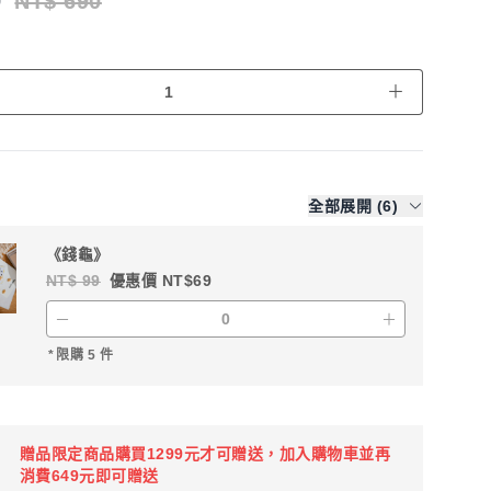
0
NT$ 690
＋
全部展開 (6)
《錢龜》
NT$ 99
優惠價 NT$69
－
＋
*
限購 5 件
贈品限定商品購買1299元才可贈送，加入購物車並再
消費649元即可贈送