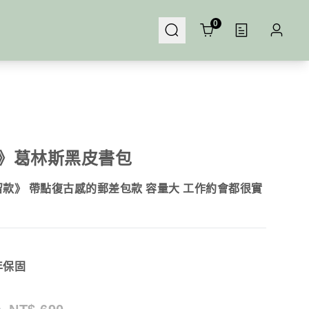
Cart
0
》葛林斯黑皮書包
款》 帶點復古感的郵差包款 容量大 工作約會都很實
年保固