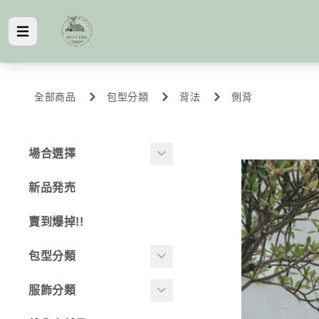
全部商品
包型分類
背法
側背
場合選擇
旅行好搭檔
新品発売
約會小提案
賣到爆掉!!
上班上學囉
包型分類
背法
服飾分類
-
後背