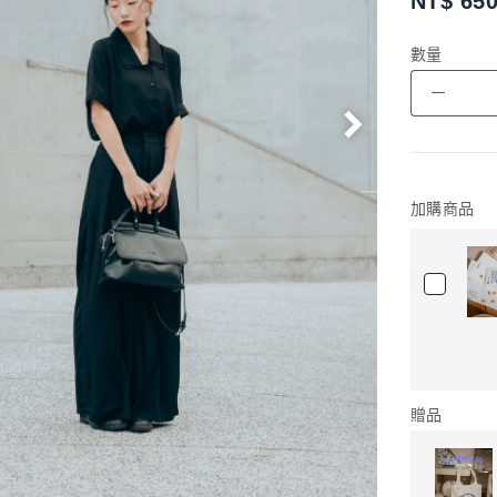
NT$
65
數量
－
加購商品
贈品