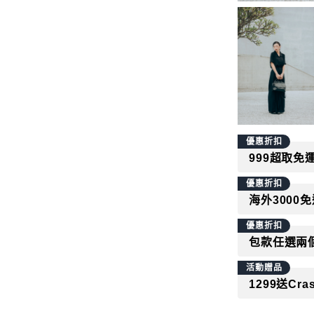
-
編織布
容量
-
筆電、A4
-
長夾
-
手機
優惠折扣
999超取免
優惠折扣
海外3000
優惠折扣
包款任選兩
活動贈品
1299送Cras