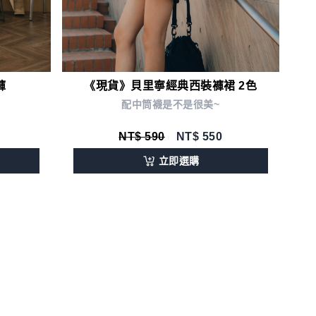
《現貨》貝里寧經典西裝褲裙 2色
褲
配中筒襪是不是很美~
NT$ 590
NT$
550
立即選購