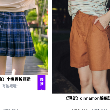
貨》小桃百折短裙
新品
爆推
有附襯喔~
《現貨》cinnamon棉麻