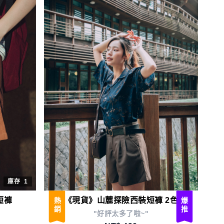
庫存
1
短褲
《現貨》山麓探險西裝短褲 2色
熱銷
爆推
"好評太多了啦~"