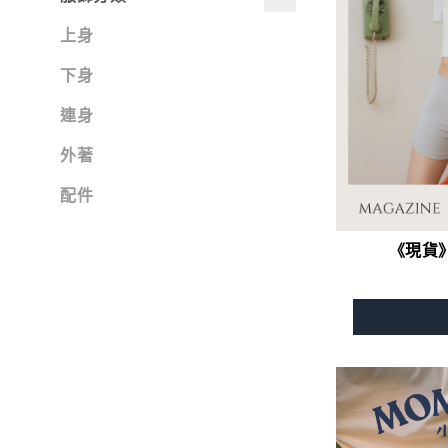
-
側背
約會小提案
上身
-
肩背
上班上學囉
下身
-
錢包
連身
材質
外著
-
PU合成皮
配件
-
防潑水
《現貨》
-
尼龍
-
油蠟布
-
PU磨砂皮
-
PU植鞣皮
-
頭層牛皮