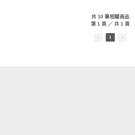
共
10
筆相關商品
第
1
頁 ／ 共
1
頁
1