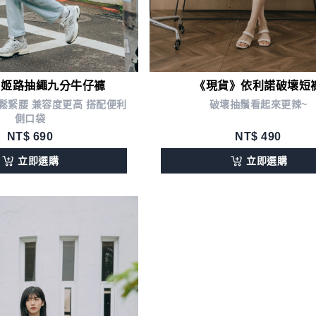
》姬路抽繩九分牛仔褲
《現貨》依利諾破壞短
鬆緊腰 兼容度更高 搭配便利
破壞抽鬚看起來更辣~
側口袋
NT$
690
NT$
490
立即選購
立即選購