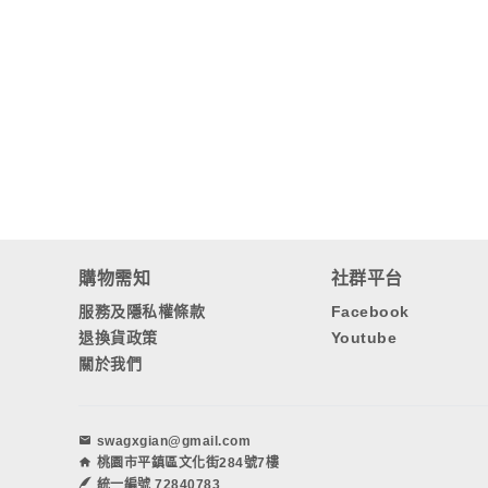
購物需知
社群平台
服務及隱私權條款
Facebook
退換貨政策
Youtube
關於我們
swagxgian@gmail.com
桃園市平鎮區文化街284號7樓
統一編號 72840783