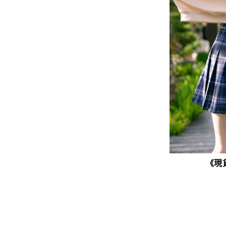
-
編織布
容量
-
筆電、A4
-
長夾
-
手機
《現