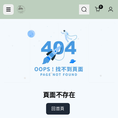
Cart
0
湊免運
#防潑水
頁面不存在
回首頁